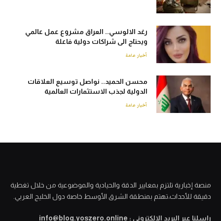
رغد الالوسي.. العراق مشروع عمل عالمي
ويحتاج الى شراكات دولية فاعلة
أخبار عامة
محسن الحميد.. نواصل توسيع العلاقات
الدولية لجذب الاستثمارات العالمية
أخبار عامة
منصة إخبارية تلتزم بمعايير الدقة والحيادية والموضوعية من خلال تغطية
دقيقة للأحداث،تهتم بمنطقة الشرق الأوسط خاصة دول الخليج العربي.
راسلنا عبر البريد الالكتروني : info@blog.yoszero.online