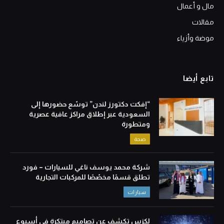
مال و أعمال
مقالات
موضة وأزياء
تابع أيضا
“إفكت دكتورز لندن” توسّع حضورها إلى
السعودية عبر إطلاق مراكز عافية عصرية
ومتطورة
صحة
شركة محمد يوسف ناغي للسيارات – فورد
تطلق قسمًا مخصّصًا للمركبات التجارية
سيارات
لكزس تكشف عن تصاميم مبتكرة في أسبوع