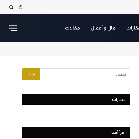
قارات
مال و أعمال
مقالات
مختارات
إقرأ أيضا