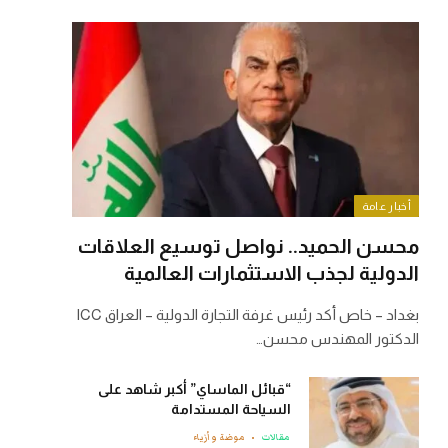
أخبار عامة
محسن الحميد.. نواصل توسيع العلاقات
الدولية لجذب الاستثمارات العالمية
بغداد – خاص أكد رئيس غرفة التجارة الدولية – العراق ICC
الدكتور المهندس محسن…
“قبائل الماساي” أكبر شاهد على
السياحة المستدامة
مقالات
موضة وأزياء