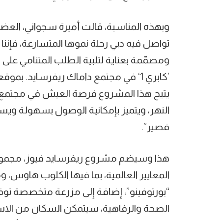
وبهذه المناسبة، قالت أميرة سجواني، العضو
تواصل فيه دبي رحلة نموها المتسارعة، فإنن
ومصمّمة بعناية لتلبية الطلب المتنامي عل
’كابري 1‘ في مجتمع داماك ريفرسايد. ب
يتيح هذا المشروع فرصة العيش في مجتمع ر
النهر، ويتميز بإمكانية الوصول بسهولة ويسر
قصير”.
هذا وسيضم مشروع ريفرسايد فيوز، مجموعة
المعايير العالمية، بما فيها الكلوب هاوس، 
“بورتوفينو”، إضافة إلى مزرعة متخصصة توفر 
الصحة والرفاهية، سيتمكن السكان من الاستف