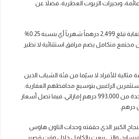
 عائمة، وبحيرات الزيوت العطرية، فضلاً عن
هذا وقد طرحت داماك خطة سداد مميزة للغاية تبلغ 2,499 درهماً شهرياً أي بنسبة 0.25%
مجتمع متكامل يضم مرافق استثنائية لا نظير
مثالية للأفراد لا سيّما من فئة الشباب الذين
تثمرين الراغبين بتوسيع محافظهم العقارية.
تبدأ أسعار الشقق المكونة من غرفة نوم واحدة من 993,000 درهم إماراتي، فيما تصل أسعار
لنجاح الكبير الذي حققته وحدات التاون هاوس
فرسايد، والتي بيعت بالكامل خلال وقت قصير