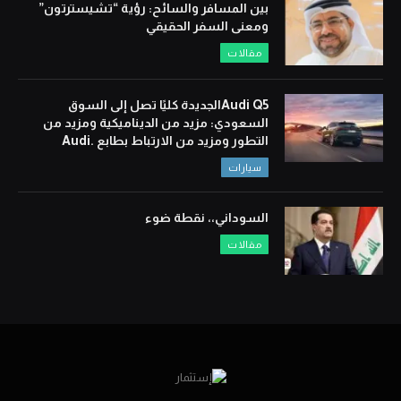
بين المسافر والسائح: رؤية “تشيسترتون”
ومعنى السفر الحقيقي
مقالات
Audi Q5الجديدة كليًا تصل إلى السوق
السعودي: مزيد من الديناميكية ومزيد من
التطور ومزيد من الارتباط بطابع .Audi
سيارات
السوداني،، نقطة ضوء
مقالات