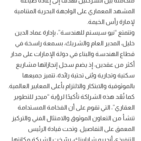
متكاملة بين الشركتين تهدف إلى إعادة صياغة
المشهد المعماري على الواجهة البحرية المتنامية
لإمارة رأس الخيمة.
وتتمتع “نيو سيستم للهندسة”، بإدارة عماد الدين
خليل، المدير العام والشريك، بسمعة راسخة في
قطاع الهندسة والبناء في دولة الإمارات على مدار
أكثر من عقدين، إذ يضم سجل إنجازاتها مشاريع
سكنية وتجارية وبُنى تحتية رائدة، تتميز جميعها
بالموثوقية والابتكار والالتزام بأعلى المعايير العالمية.
كما تُعّد هذه الشراكة تأكيدًا لرؤية “ميجر للتطوير
العقاري”، التي تقوم على أن الفخامة المستدامة
تنشأ من التعاون الموثوق والامتثال الفني والتركيز
المعمق على التفاصيل. وتحت قيادة الرئيس
التنفيذي أندريه شارابينك، رسّخت الشركة مكانتها