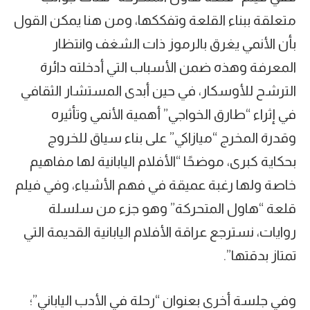
متعلقة ببناء القلعة وتفككها، ومن هنا يمكن القول
بأن الأنمي يغرق بالرموز ذات الشغف وانتظار
المعرفة وهذه ضمن الأسباب التي أدخلته دائرة
الترشح للأوسكار، في حين أبدى المستشار الثقافي
في إثراء “طارق الخواجي” أهمية الأنمي وتأثيره
وقدرة المخرج “ميازاكي” على بناء سياق للخروج
بحكاية كبرى، موضحًا “الأفلام اليابانية لها مفاهيم
خاصة ولها رغبة عميقة في فهم الأشياء، وفي فيلم
قلعة “هاول المتحركة” وهو جزء من سلسلة
روايات، نسترجع عراقة الأفلام اليابانية القديمة التي
تمتاز بدقتها”.
وفي جلسة أخرى بعنوان “رحلة في الأدب الياباني”؛