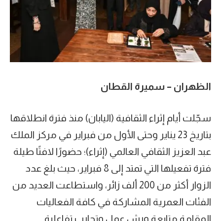
الظهران – سميرة القطان
سجّلت أيام إثراء الثقافية (اليابان) منذ فترة انطلاقها
بتاريخ 23 يناير وحتى الأول من فبراير في مركز الملك
عبد العزيز الثقافي العالمي (إثراء)؛ حضورًا لافتًا طيلة
فترة تفعيلها التي تمتد إلى 8 فبراير، حيث بلغ عدد
الزوار أكثر من 200 ألف زائر، واستطاعت العديد من
الفئات العمرية المشاركة في كافة الفعاليات
المقامة متابعة ورش عمل وتجارب تفاعلية