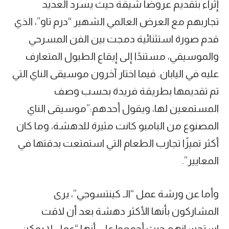
إثراء بتقديم عروضًا شيقة حيث يسرد العديد
تجاربهم مع العرض العالمي الشهير “درم تاو”، الذي
قدم صورة استثنائية دمجت بين الفن المسرحي
والموسيقي، مستندًا إلى إيقاع الطبول المتعارف
عليه في اليابان. فيما اختار آخرون موسيقى الناي التي
تم تقديمها بطريقة فريدة بحسب وصف
المستمعين لها، ويقول أحدهم:”موسيقى الناي
المصنوع من البامبو كانت مثيرة للدهشة، وما كان
أكثر تميزًا تجارب الطعام التي استمتعت بدقتها في
المعايير”.
وأما عن ورشة عمل “الـ كينتسوجي”، يرى
المشاركون بأنها الأكثر دهشة بعد أن لاقت
استحسانهم حيث أجمعوا على أنها “عمل لا يمكن