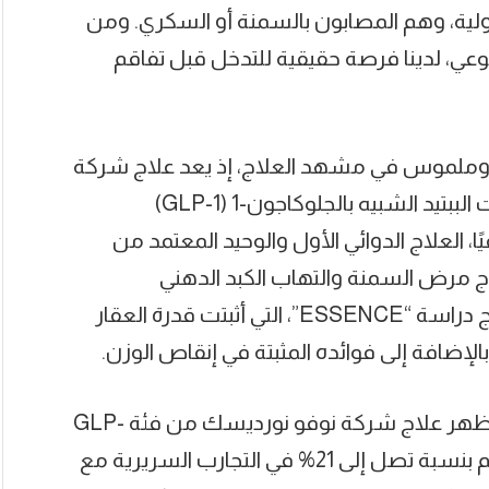
ولية، وهم المصابون بالسمنة أو السكري. ومن
ي، لدينا فرصة حقيقية للتدخل قبل تفاقم
 وملموس في مشهد العلاج، إذ يعد علاج شركة
نوفو نورديسك من فئة ناهضات مستقبلات الببتيد الشبيه بالجلوكاجون-1 (GLP-1)
 العلاج الدوائي الأول والوحيد المعتمد من
لاج مرض السمنة والتهاب الكبد الدهني
المصاحب لها. وجاء هذا الاعتماد بناءً على نتائج دراسة “ESSENCE”، التي أثبتت قدرة العقار
إضافة إلى فوائده المثبتة في إنقاص الوزن.
وفيما يتعلق بقدرته على خفض الوزن، فقد أظهر علاج شركة نوفو نورديسك من فئة GLP-
1 (المسمى ويغوفي) انخفاضًا في وزن الجسم بنسبة تصل إلى 21% في التجارب السريرية مع