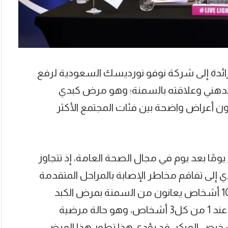
ائدة إلى شركة نوفو نورديسك السعودية لرفع
لدهني وعلاقته بالسمنة؛ وهو مرض كبدي
ء دون أعراض واضحة بين فئات المجتمع الأكثر
 يومًا بعد يوم في مجال الصحة العامة، إذ تتجاوز
 بين البالغين 23%1، مما يؤدي إلى تفاقم مخاطر الإصابة بالمراحل المتقدمة
من التهاب الكبد. وقد يصاب نحو 7 من كل 10 أشخاص يعانون من السمنة بمرض الكبد
الدهني والذي قد يتطور الى مراحل متقدمة عند 1 من كل3 أشخاص، وهو حالة مرضية
تشخيص المبكر، قد يؤدي هذا تطور هذا المرض