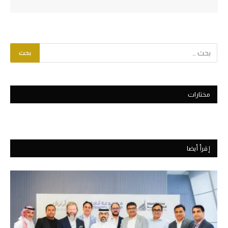
مختارات
إقرأ أيضا