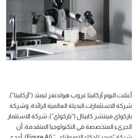
أعلنت اليوم آركابيتا غروب هولدنغز ليمتد (“آركابيتا”)،
شركة الاستثمارات البديلة العالمية الرائدة، وشركة
باركواي فينتشر كابيتال (“باركواي”)، شركة الاستثمار
الجريء المتخصصة في التكنولوجيا المتقدمة، أن
شركة “فيجر للذكاء الاصطناعي” (Figure AI)، أحدى