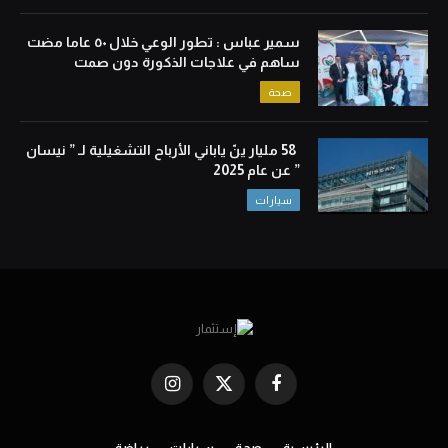
سمير عباس : تطور الوعي خلال ٥٠ عاما مضت
ساهم في علاجات الذكورة دون صمت
صحة
58 مليار ينّ ياباني الأرباح التشغيلية لـ ” نيسان
” عن عام 2025
سيارات
Instagram
X
Facebook
(Twitter)