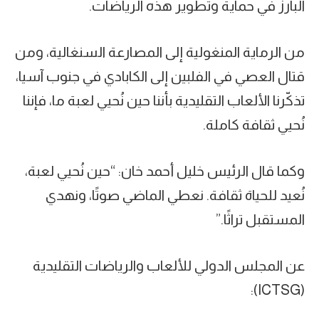
البارز في حماية وتطوير هذه الرياضات.
من الرماية المنغولية إلى المصارعة السنغالية، ومن
قتال العصي في الفلبين إلى الكابادي في جنوب آسيا،
تذكّرنا الألعاب التقليدية بأننا حين نُحيي لعبة ما، فإننا
نُحيي ثقافة كاملة.
وكما قال الرئيس خليل أحمد خان: “حين نُحيي لعبة،
نُعيد للحياة ثقافة. نعطي الماضي صوتًا، ونهدي
المستقبل تراثًا.”
عن المجلس الدولي للألعاب والرياضات التقليدية
(ICTSG):