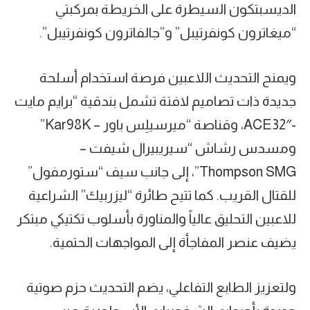
الديسبتكون السيطرة على الخريطة بمركبتي
“ميغاترون كونفرتيبل” و”جالفاترون كونفرتيبل”.
ويمنح التحديث اللاعبين فرصة استخدام أسلحة
جديدة ذات تصاميم لافتة تشمل بندقية “برايم مايت
-ACE32″، وقناصة “ميرسيلِس باور – Kar98K”
ومسدس رشاش “سيريبيرال شيفت –
Thompson SMG”، إلى جانب سيف “ستورمفول”
للقتال القريب. كما تتيح طائرة “ليزربيك” الشراعية
للاعبين التحليق عالياً والمناورة بأسلوب تكتيكي مبتكر
يضيف عنصر المفاجأة إلى المواجهات الحتمية.
ولتعزيز الطابع التفاعلي، يضم التحديث حزم صوتية