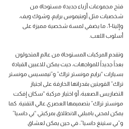
فتح مجموعات أزياء جديدة مستوحاة من
شخصيات مثل أوبتيموس برايم، وشوك ويف،
وإليتا-1، ما يضفي لمسة شخصية مميزة على
أسلوب اللعب.
وتقدم المركبات المستوحاة من عالم المتحولون
بعداً جديداً للمواجهات، حيث يمكن للاعبين القيادة
بسيارات “برايم مونستر تراك” و”نيمسيس مونستر
تراك” القويتين بقدراتها الخارقة على اجتياز
التضاريس الصعبة، أو اختيار مركبة “سكان إفكت
مونستر تراك” بتصميمها العصري عالي التقنية. كما
يمكن لمحبي بامبلبي الانطلاق بمركبتي “بي داسيا”
و”بي ستينغ داسيا”، في حين يمكن لعشاق