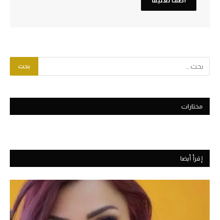
مختارات
إقرأ أيضا